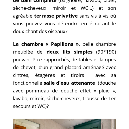
de bain complète
(baignoire, lavabo, bidet,
sèche-cheveux, miroir et WC…) et son
agréable
terrasse privative
sans vis à vis où
vous pouvez vous détendre en écoutant le
doux chant des oiseaux?
La chambre « Papillons »,
belle chambre
meublée de
deux lits simples
(90*190)
pouvant être rapprochés, de tables et lampes
de chevet, d’un grand placard aménagé avec
cintres, étagères et tiroirs avec sa
fonctionnelle
salle d’eau attenante
(douche
avec pommeau de douche effet « pluie »,
lavabo, miroir, sèche-cheveux, trousse de 1er
secours et WC)?