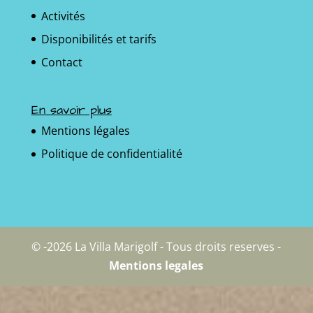
Activités
Disponibilités et tarifs
Contact
En savoir plus
Mentions légales
Politique de confidentialité
© -2026 La Villa Marigolf - Tous droits reserves -
Mentions legales