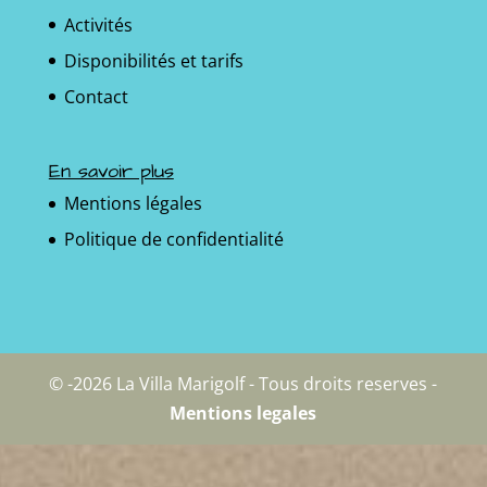
Activités
Disponibilités et tarifs
Contact
En savoir plus
Mentions légales
Politique de confidentialité
© -2026 La Villa Marigolf - Tous droits reserves -
Mentions legales