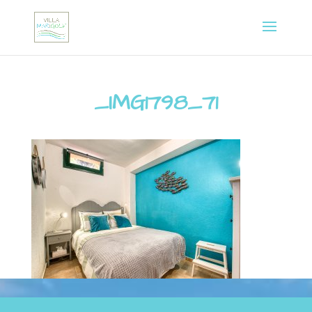
_IMG1798_71