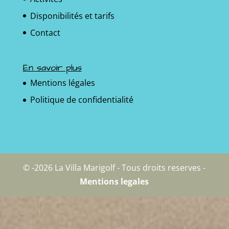
Disponibilités et tarifs
Contact
En savoir plus
Mentions légales
Politique de confidentialité
© -2026 La Villa Marigolf - Tous droits reserves -
Mentions legales