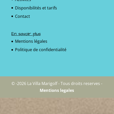
Disponibilités et tarifs
Contact
En savoir plus
Mentions légales
Politique de confidentialité
© -2026 La Villa Marigolf - Tous droits reserves -
Mentions legales