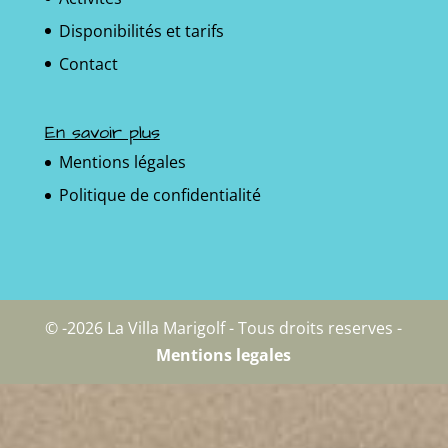
Disponibilités et tarifs
Contact
En savoir plus
Mentions légales
Politique de confidentialité
© -2026 La Villa Marigolf - Tous droits reserves -
Mentions legales