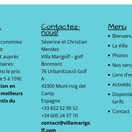
k
Contactez-
Menu
nous!
Bienven
 économies
Séverine et Christian
La Villa
nt
Mendes
Photos
t auprès
Villa Marigolf – golf
taires:
Bonmont
Nos serv
si le prix
76 Urbanització Golf
Livre d’o
e 5 à 15%!
A
Activités
tion en
43300 Mont-roig del
s meilleurs
Camp
Disponibi
ntis du
Espagne
tarifs
+33 652 52 90 52
Contact
+34 600 24 37 10
contact@villamarigo
lf.com