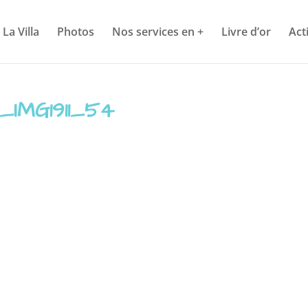
La Villa
Photos
Nos services en +
Livre d’or
Act
_IMG1911_54