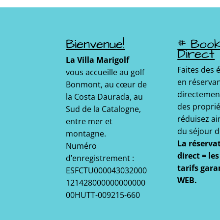
Bienvenue!
# Boo
Direct
La Villa Marigolf
Faites des
vous accueille au golf
en réserva
Bonmont, au cœur de
directemen
la Costa Daurada, au
des proprié
Sud de la Catalogne,
réduisez ain
entre mer et
du séjour d
montagne.
La réserva
Numéro
direct = le
d’enregistrement :
tarifs gara
ESFCTU000043032000
WEB.
121428000000000000
00HUTT-009215-660