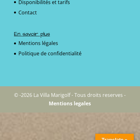
Disponibilités et tarifs
Contact
En savoir plus
Mentions légales
Politique de confidentialité
© -2026 La Villa Marigolf - Tous droits reserves -
Mentions legales
Translate »