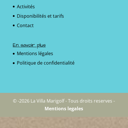
Activités
Disponibilités et tarifs
Contact
En savoir plus
Mentions légales
Politique de confidentialité
© -2026 La Villa Marigolf - Tous droits reserves -
Mentions legales