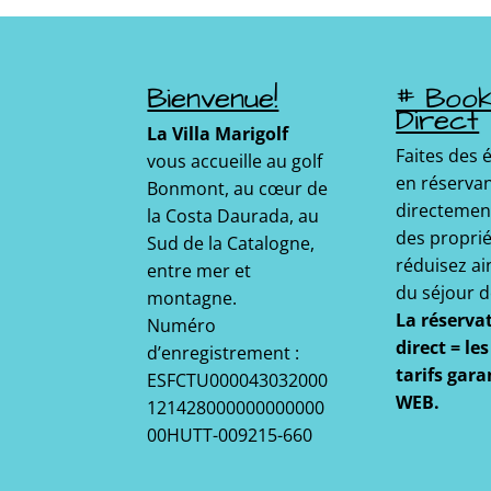
Bienvenue!
# Boo
Direct
La Villa Marigolf
Faites des
vous accueille au golf
en réserva
Bonmont, au cœur de
directemen
la Costa Daurada, au
des proprié
Sud de la Catalogne,
réduisez ain
entre mer et
du séjour d
montagne.
La réserva
Numéro
direct = le
d’enregistrement :
tarifs gara
ESFCTU000043032000
WEB.
121428000000000000
00HUTT-009215-660