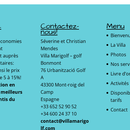
k
Contactez-
Menu
nous!
Bienven
 économies
Séverine et Christian
La Villa
nt
Mendes
Photos
t auprès
Villa Marigolf – golf
taires:
Bonmont
Nos serv
si le prix
76 Urbanització Golf
Livre d’o
e 5 à 15%!
A
Activités
tion en
43300 Mont-roig del
s meilleurs
Camp
Disponibi
ntis du
Espagne
tarifs
+33 652 52 90 52
Contact
+34 600 24 37 10
contact@villamarigo
lf.com