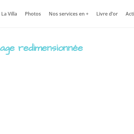
La Villa
Photos
Nos services en +
Livre d’or
Act
lage redimensionnée