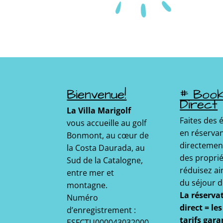
Bienvenue!
# Boo
Direct
La Villa Marigolf
Faites des
vous accueille au golf
en réserva
Bonmont, au cœur de
directemen
la Costa Daurada, au
des proprié
Sud de la Catalogne,
réduisez ain
entre mer et
du séjour d
montagne.
La réserva
Numéro
direct = le
d’enregistrement :
tarifs gara
ESFCTU000043032000