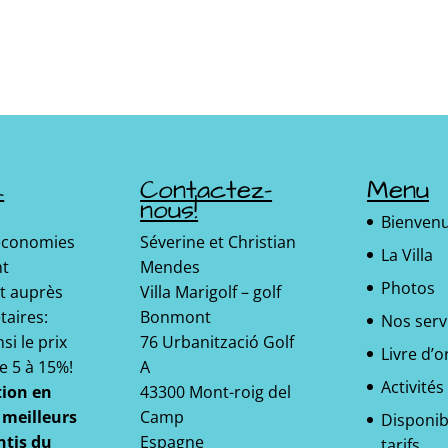
k
Contactez-
Menu
nous!
Bienven
 économies
Séverine et Christian
La Villa
nt
Mendes
Photos
t auprès
Villa Marigolf – golf
taires:
Bonmont
Nos serv
si le prix
76 Urbanització Golf
Livre d’o
e 5 à 15%!
A
Activités
tion en
43300 Mont-roig del
s meilleurs
Camp
Disponibi
ntis du
Espagne
tarifs