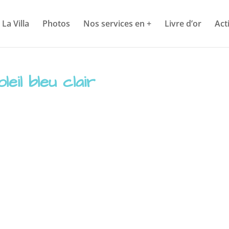
La Villa
Photos
Nos services en +
Livre d’or
Act
oleil bleu clair