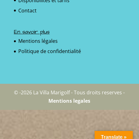
Disponibilités et tarifs
Contact
En savoir plus
Mentions légales
Politique de confidentialité
© -2026 La Villa Marigolf - Tous droits reserves -
Mentions legales
Translate »