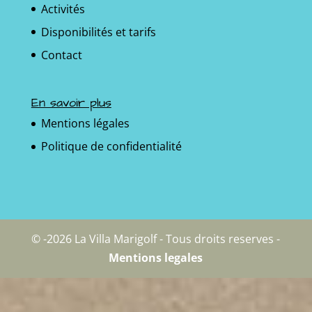
Activités
Disponibilités et tarifs
Contact
En savoir plus
Mentions légales
Politique de confidentialité
© -2026 La Villa Marigolf - Tous droits reserves -
Mentions legales